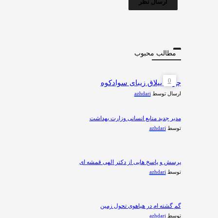
مطالب محبوب
0
چرات ییلاق زیبای سوادکوه
ارسال توسط
azhdari
مدیر جدید منابع انسانی وزارت بهداشت
توسط
azhdari
پرسش و پاسخ هایی از دکتر الهی قمشه ای
توسط
azhdari
گم گشته ام در هیاهوی تحول زمین
توسط
azhdari