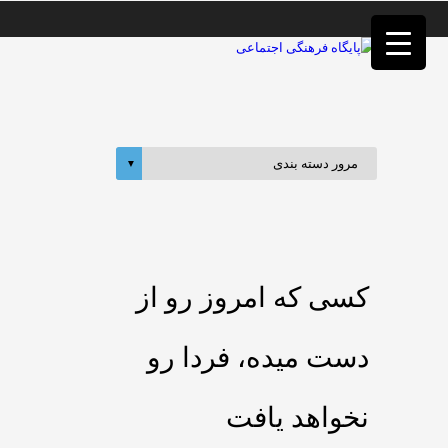
فصد
خون
غرب
تهران
خشکشویی
تصفیه
آب
جرثقیل
برقی
a>
طراحی
سایت
vip
امداد
کسی که امروز رو از
باتری
تهران
دست میده، فردا رو
نخواهد یافت