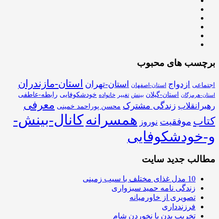
برچسب های محبوب
استان-مازندران
استان-تهران
ازدواج
اجتماعی
استان-اصفهان
استان-گیلان
خودشکوفایی
رابطه-عاطفی
بینش
تغییر
خانواده
استان-هرمزگان
معرفی
زندگی مشترک
رهبرانقلاب
محسن پوراحمد خمینی
همسرانه
کانال-بینش-
کتاب
موفقیت
نوروز
و-خودشکوفایی
مطالب جدید سایت
10 مدل غذای مختلف با سیب زمینی
زندگی نامه حمید سبزواری
تصویری از خاورمیانه
فرزندداری
تخریب بدن با نخوردن شام