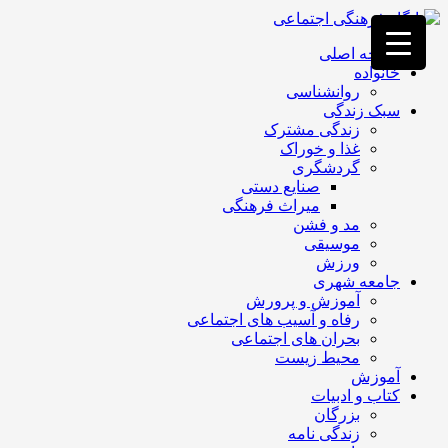
فصد
خون
صفحه اصلی
غرب
خانواده
تهران
روانشناسی
خشکشویی
سبک زندگی
تصفیه
زندگی مشترک
آب
غذا و خوراک
جرثقیل
گردشگری
برقی
a>
صنایع دستی
طراحی
میراث فرهنگی
سایت
مد و فشن
vip
موسیقی
امداد
ورزش
باتری
جامعه شهری
تهران
آموزش و پرورش
رفاه و آسیب های اجتماعی
بحران های اجتماعی
محیط زیست
آموزش
کتاب و ادبیات
بزرگان
زندگی نامه