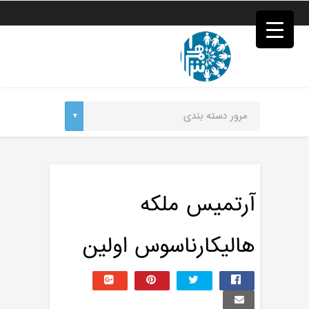
فصد
خون
غرب
تهران
خشکشویی
تصفیه
آب
جرثقیل
برقی
a>
طراحی
سایت
vip
امداد
آرتمیس ملکه
باتری
تهران
هالیکارناسوس اولین