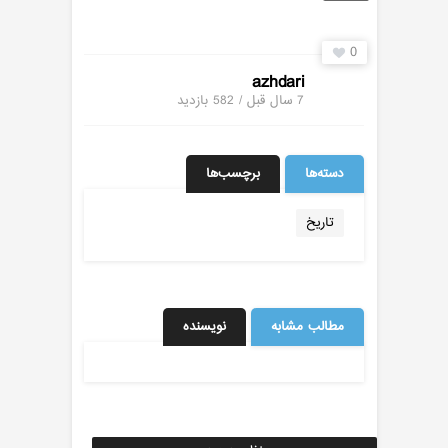
0
azhdari
7 سال قبل / 582
بازدید
دسته‌ها
برچسب‌ها
تاریخ
مطالب مشابه
نویسنده