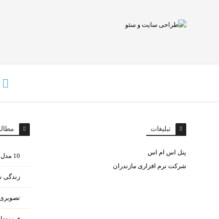
تبلیغات
مطال
پنل اس ام اس
10 مدل غذای مختلف با سیب زمینی
شرکت نرم افزاری مازندران
زندگی ن
تصویری ا
فرزنددا