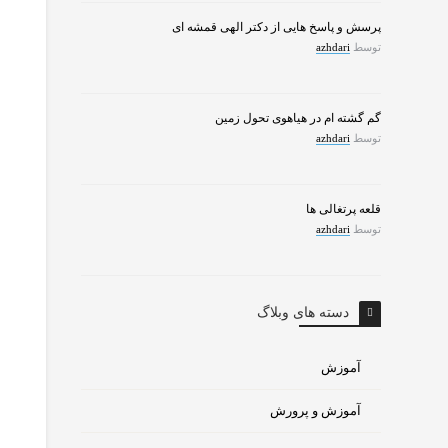
پرسش و پاسخ هایی از دکتر الهی قمشه ای
توسط
azhdari
گم گشته ام در هیاهوی تحول زمین
توسط
azhdari
قلعه پرتغالی ها
توسط
azhdari
دسته های وبلاگ
آموزش
آموزش و پرورش