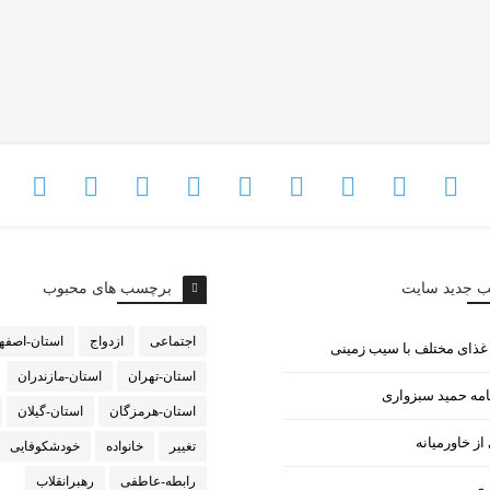
ب جدید سایت
برچسب های محبوب
اجتماعی
ازدواج
استان-اصفه
استان-تهران
استان-مازندران
امه حمید سبزواری
استان-هرمزگان
استان-گیلان
ز خاورمیانه
تغییر
خانواده
خودشکوفایی
رابطه-عاطفی
رهبرانقلاب
ری