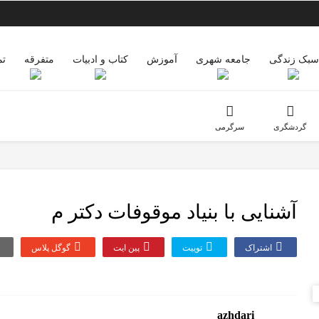
سبک زندگی
جامعه شهری
آموزش
کتاب و ادبیات
متفرقه
تم
گردشگری
سرگرمی
آشنایی با بنیاد موقوفات دکتر م
اشتراک
توییت
پین ایت
گوگل‌ پلاس
azhdari