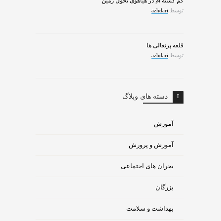
گم گشته ام در هیاهوی تحول زمین
توسط
azhdari
قلعه پرتغالی ها
توسط
azhdari
دسته های وبلاگ
آموزش
آموزش و پرورش
بحران های اجتماعی
بزرگان
بهداشت و سلامت