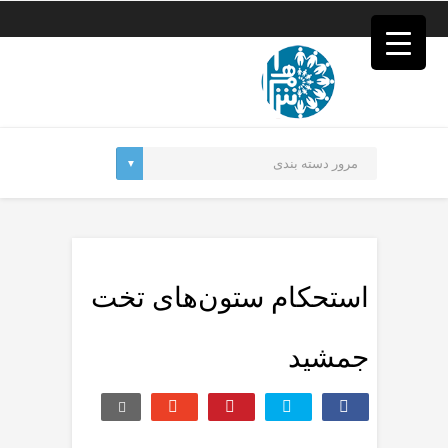
فصد
خون
غرب
تهران
خشکشویی
تصفیه
آب
جرثقیل
برقی
a>
طراحی
سایت
vip
امداد
استحکام ستون‌های تخت
باتری
تهران
جمشید