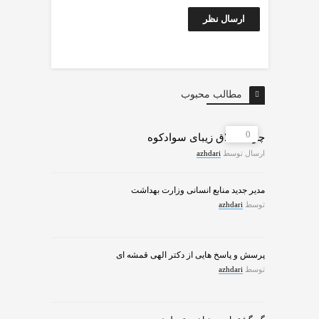
مطالب محبوب
0
چرات ییلاق زیبای سوادکوه
ارسال توسط
azhdari
مدیر جدید منابع انسانی وزارت بهداشت
توسط
azhdari
پرسش و پاسخ هایی از دکتر الهی قمشه ای
توسط
azhdari