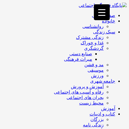
فصد
خون
صفحه اصلی
غرب
خانواده
تهران
روانشناسی
خشکشویی
سبک زندگی
تصفیه
زندگی مشترک
آب
غذا و خوراک
جرثقیل
گردشگری
برقی
a>
صنایع دستی
طراحی
میراث فرهنگی
سایت
مد و فشن
vip
موسیقی
امداد
ورزش
باتری
جامعه شهری
تهران
آموزش و پرورش
رفاه و آسیب های اجتماعی
بحران های اجتماعی
محیط زیست
آموزش
کتاب و ادبیات
بزرگان
زندگی نامه