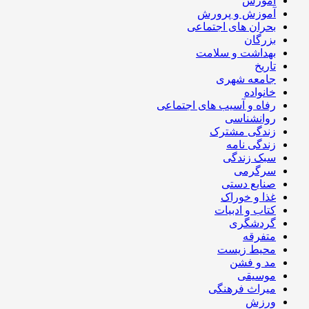
آموزش
آموزش و پرورش
بحران های اجتماعی
بزرگان
بهداشت و سلامت
تاریخ
جامعه شهری
خانواده
رفاه و آسیب های اجتماعی
روانشناسی
زندگی مشترک
زندگی نامه
سبک زندگی
سرگرمی
صنایع دستی
غذا و خوراک
کتاب و ادبیات
گردشگری
متفرقه
محیط زیست
مد و فشن
موسیقی
میراث فرهنگی
ورزش