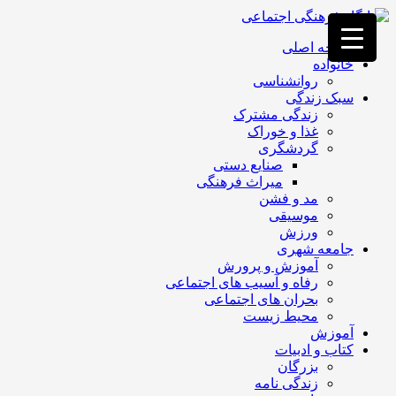
فصد
خون
صفحه اصلی
غرب
خانواده
تهران
روانشناسی
خشکشویی
سبک زندگی
تصفیه
زندگی مشترک
آب
غذا و خوراک
جرثقیل
گردشگری
برقی
a>
صنایع دستی
طراحی
میراث فرهنگی
سایت
مد و فشن
vip
موسیقی
امداد
ورزش
باتری
جامعه شهری
تهران
آموزش و پرورش
رفاه و آسیب های اجتماعی
بحران های اجتماعی
محیط زیست
آموزش
کتاب و ادبیات
بزرگان
زندگی نامه