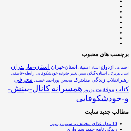
برچسب های محبوب
استان-مازندران
استان-تهران
ازدواج
اجتماعی
استان-اصفهان
استان-گیلان
خودشکوفایی
رابطه-عاطفی
بینش
تغییر
خانواده
استان-هرمزگان
معرفی
زندگی مشترک
رهبرانقلاب
محسن پوراحمد خمینی
همسرانه
کانال-بینش-
کتاب
موفقیت
نوروز
و-خودشکوفایی
مطالب جدید سایت
10 مدل غذای مختلف با سیب زمینی
زندگی نامه حمید سبزواری