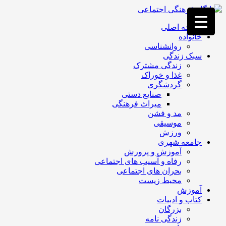
فصد
خون
صفحه اصلی
غرب
خانواده
تهران
روانشناسی
خشکشویی
سبک زندگی
تصفیه
زندگی مشترک
آب
غذا و خوراک
جرثقیل
گردشگری
برقی
a>
صنایع دستی
طراحی
میراث فرهنگی
سایت
مد و فشن
vip
موسیقی
امداد
ورزش
باتری
جامعه شهری
تهران
آموزش و پرورش
رفاه و آسیب های اجتماعی
بحران های اجتماعی
محیط زیست
آموزش
کتاب و ادبیات
بزرگان
زندگی نامه