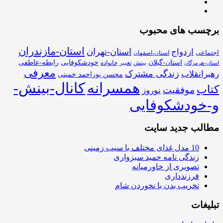
برچسب های محبوب
استان-مازندران
استان-تهران
ازدواج
اجتماعی
استان-اصفهان
استان-گیلان
خودشکوفایی
رابطه-عاطفی
بینش
تغییر
خانواده
استان-هرمزگان
معرفی
زندگی مشترک
رهبرانقلاب
محسن پوراحمد خمینی
همسرانه
کانال-بینش-
کتاب
موفقیت
نوروز
و-خودشکوفایی
مطالب جدید سایت
10 مدل غذای مختلف با سیب زمینی
زندگی نامه حمید سبزواری
تصویری از خاورمیانه
فرزندداری
تخریب بدن با نخوردن شام
تبلیغات