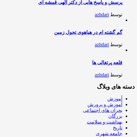
پرسش و پاسخ هایی از دکتر الهی قمشه ای
توسط
azhdari
گم گشته ام در هیاهوی تحول زمین
توسط
azhdari
قلعه پرتغالی ها
توسط
azhdari
دسته های وبلاگ
آموزش
آموزش و پرورش
بحران های اجتماعی
بزرگان
بهداشت و سلامت
تاریخ
جامعه شهری