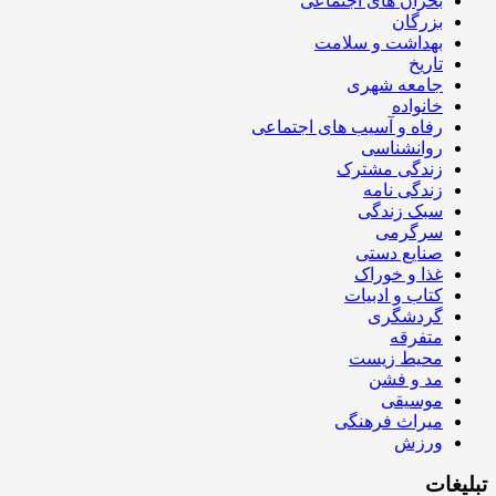
بحران های اجتماعی
بزرگان
بهداشت و سلامت
تاریخ
جامعه شهری
خانواده
رفاه و آسیب های اجتماعی
روانشناسی
زندگی مشترک
زندگی نامه
سبک زندگی
سرگرمی
صنایع دستی
غذا و خوراک
کتاب و ادبیات
گردشگری
متفرقه
محیط زیست
مد و فشن
موسیقی
میراث فرهنگی
ورزش
تبلیغات