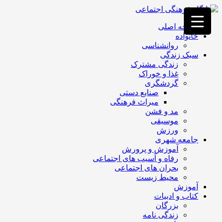
فصد
خون
صفحه اصلی
غرب
خانواده
تهران
روانشناسی
خشکشویی
سبک زندگی
تصفیه
زندگی مشترک
آب
غذا و خوراک
جرثقیل
گردشگری
برقی
a>
صنایع دستی
طراحی
میراث فرهنگی
سایت
مد و فشن
vip
موسیقی
امداد
ورزش
باتری
جامعه شهری
تهران
آموزش و پرورش
رفاه و آسیب های اجتماعی
بحران های اجتماعی
محیط زیست
آموزش
کتاب و ادبیات
بزرگان
زندگی نامه