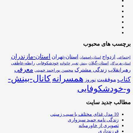
برچسب های محبوب
استان-مازندران
استان-تهران
ازدواج
اجتماعی
استان-اصفهان
استان-گیلان
خودشکوفایی
رابطه-عاطفی
بینش
تغییر
خانواده
استان-هرمزگان
معرفی
زندگی مشترک
رهبرانقلاب
محسن پوراحمد خمینی
همسرانه
کانال-بینش-
کتاب
موفقیت
نوروز
و-خودشکوفایی
مطالب جدید سایت
10 مدل غذای مختلف با سیب زمینی
زندگی نامه حمید سبزواری
تصویری از خاورمیانه
فرزندداری