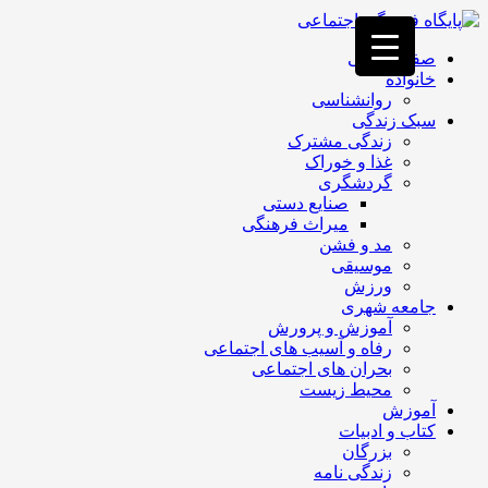
فصد
خون
صفحه اصلی
غرب
خانواده
تهران
روانشناسی
خشکشویی
سبک زندگی
تصفیه
زندگی مشترک
آب
غذا و خوراک
جرثقیل
گردشگری
برقی
a>
صنایع دستی
طراحی
میراث فرهنگی
سایت
مد و فشن
vip
موسیقی
امداد
ورزش
باتری
جامعه شهری
تهران
آموزش و پرورش
رفاه و آسیب های اجتماعی
بحران های اجتماعی
محیط زیست
آموزش
کتاب و ادبیات
بزرگان
زندگی نامه