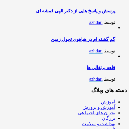
پرسش و پاسخ هایی از دکتر الهی قمشه ای
توسط
azhdari
گم گشته ام در هیاهوی تحول زمین
توسط
azhdari
قلعه پرتغالی ها
توسط
azhdari
دسته های وبلاگ
آموزش
آموزش و پرورش
بحران های اجتماعی
بزرگان
بهداشت و سلامت