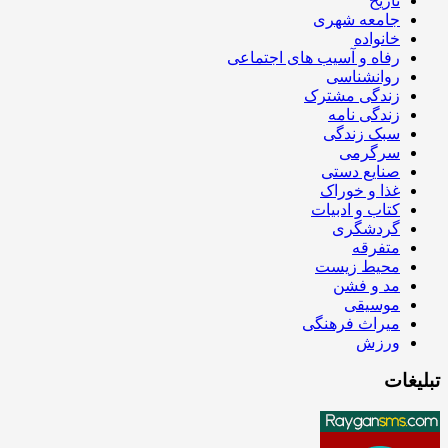
تاریخ
جامعه شهری
خانواده
رفاه و آسیب های اجتماعی
روانشناسی
زندگی مشترک
زندگی نامه
سبک زندگی
سرگرمی
صنایع دستی
غذا و خوراک
کتاب و ادبیات
گردشگری
متفرقه
محیط زیست
مد و فشن
موسیقی
میراث فرهنگی
ورزش
تبلیغات