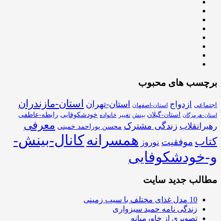
برچسب های محبوب
استان-مازندران
استان-تهران
ازدواج
اجتماعی
استان-اصفهان
استان-گیلان
خودشکوفایی
رابطه-عاطفی
بینش
تغییر
خانواده
استان-هرمزگان
معرفی
زندگی مشترک
رهبرانقلاب
محسن پوراحمد خمینی
همسرانه
کانال-بینش-
کتاب
موفقیت
نوروز
و-خودشکوفایی
مطالب جدید سایت
10 مدل غذای مختلف با سیب زمینی
زندگی نامه حمید سبزواری
تصویری از خاورمیانه