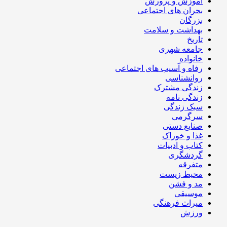
آموزش و پرورش
بحران های اجتماعی
بزرگان
بهداشت و سلامت
تاریخ
جامعه شهری
خانواده
رفاه و آسیب های اجتماعی
روانشناسی
زندگی مشترک
زندگی نامه
سبک زندگی
سرگرمی
صنایع دستی
غذا و خوراک
کتاب و ادبیات
گردشگری
متفرقه
محیط زیست
مد و فشن
موسیقی
میراث فرهنگی
ورزش