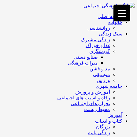
فصد
خون
صفحه اصلی
غرب
خانواده
تهران
روانشناسی
خشکشویی
سبک زندگی
تصفیه
زندگی مشترک
آب
غذا و خوراک
جرثقیل
گردشگری
برقی
a>
صنایع دستی
طراحی
میراث فرهنگی
سایت
مد و فشن
vip
موسیقی
امداد
ورزش
باتری
جامعه شهری
تهران
آموزش و پرورش
رفاه و آسیب های اجتماعی
بحران های اجتماعی
محیط زیست
آموزش
کتاب و ادبیات
بزرگان
زندگی نامه