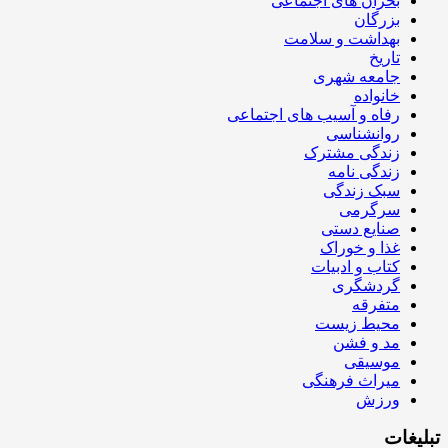
بحران های اجتماعی
بزرگان
بهداشت و سلامت
تاریخ
جامعه شهری
خانواده
رفاه و آسیب های اجتماعی
روانشناسی
زندگی مشترک
زندگی نامه
سبک زندگی
سرگرمی
صنایع دستی
غذا و خوراک
کتاب و ادبیات
گردشگری
متفرقه
محیط زیست
مد و فشن
موسیقی
میراث فرهنگی
ورزش
تبلیغات