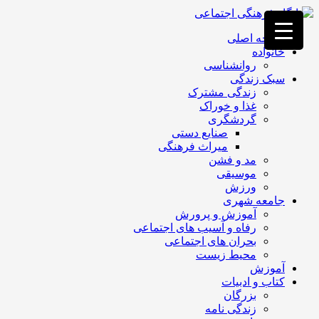
فصد
خون
صفحه اصلی
غرب
خانواده
تهران
روانشناسی
خشکشویی
سبک زندگی
تصفیه
زندگی مشترک
آب
غذا و خوراک
جرثقیل
گردشگری
برقی
a>
صنایع دستی
طراحی
میراث فرهنگی
سایت
مد و فشن
vip
موسیقی
امداد
ورزش
باتری
جامعه شهری
تهران
آموزش و پرورش
رفاه و آسیب های اجتماعی
بحران های اجتماعی
محیط زیست
آموزش
کتاب و ادبیات
بزرگان
زندگی نامه