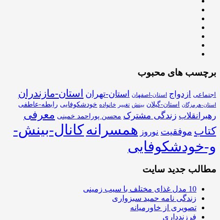
برچسب های محبوب
استان-مازندران
استان-تهران
ازدواج
اجتماعی
استان-اصفهان
استان-گیلان
خودشکوفایی
رابطه-عاطفی
بینش
تغییر
خانواده
استان-هرمزگان
معرفی
زندگی مشترک
رهبرانقلاب
محسن پوراحمد خمینی
همسرانه
کانال-بینش-
کتاب
موفقیت
نوروز
و-خودشکوفایی
مطالب جدید سایت
10 مدل غذای مختلف با سیب زمینی
زندگی نامه حمید سبزواری
تصویری از خاورمیانه
فرزندداری