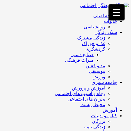
فصد
خون
صفحه اصلی
غرب
خانواده
تهران
روانشناسی
خشکشویی
سبک زندگی
تصفیه
زندگی مشترک
آب
غذا و خوراک
جرثقیل
گردشگری
برقی
a>
صنایع دستی
طراحی
میراث فرهنگی
سایت
مد و فشن
vip
موسیقی
امداد
ورزش
باتری
جامعه شهری
تهران
آموزش و پرورش
رفاه و آسیب های اجتماعی
بحران های اجتماعی
محیط زیست
آموزش
کتاب و ادبیات
بزرگان
زندگی نامه