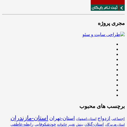
مجری پروژه
برچسب های محبوب
استان-مازندران
استان-تهران
ازدواج
اجتماعی
استان-اصفهان
استان-گیلان
خودشکوفایی
رابطه-عاطفی
بینش
تغییر
خانواده
استان-هرمزگان