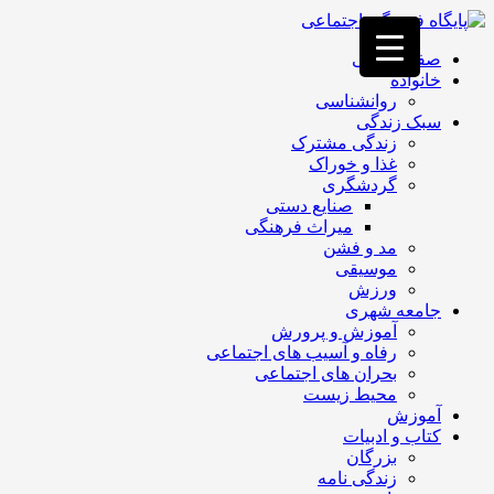
فصد
خون
صفحه اصلی
غرب
خانواده
تهران
روانشناسی
خشکشویی
سبک زندگی
تصفیه
زندگی مشترک
آب
غذا و خوراک
جرثقیل
گردشگری
برقی
a>
صنایع دستی
طراحی
میراث فرهنگی
سایت
مد و فشن
vip
موسیقی
امداد
ورزش
باتری
جامعه شهری
تهران
آموزش و پرورش
رفاه و آسیب های اجتماعی
بحران های اجتماعی
محیط زیست
آموزش
کتاب و ادبیات
بزرگان
زندگی نامه