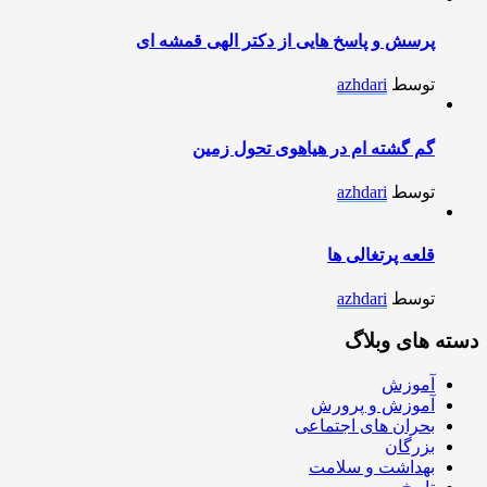
پرسش و پاسخ هایی از دکتر الهی قمشه ای
توسط
azhdari
گم گشته ام در هیاهوی تحول زمین
توسط
azhdari
قلعه پرتغالی ها
توسط
azhdari
دسته های وبلاگ
آموزش
آموزش و پرورش
بحران های اجتماعی
بزرگان
بهداشت و سلامت