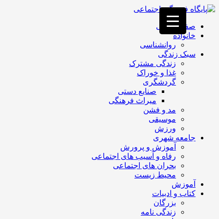
فصد
خون
صفحه اصلی
غرب
خانواده
تهران
روانشناسی
خشکشویی
سبک زندگی
تصفیه
زندگی مشترک
آب
غذا و خوراک
جرثقیل
گردشگری
برقی
a>
صنایع دستی
طراحی
میراث فرهنگی
سایت
مد و فشن
vip
موسیقی
امداد
ورزش
باتری
جامعه شهری
تهران
آموزش و پرورش
رفاه و آسیب های اجتماعی
بحران های اجتماعی
محیط زیست
آموزش
کتاب و ادبیات
بزرگان
زندگی نامه