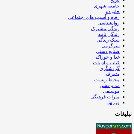
تاریخ
جامعه شهری
خانواده
رفاه و آسیب های اجتماعی
روانشناسی
زندگی مشترک
زندگی نامه
سبک زندگی
سرگرمی
صنایع دستی
غذا و خوراک
کتاب و ادبیات
گردشگری
متفرقه
محیط زیست
مد و فشن
موسیقی
میراث فرهنگی
ورزش
تبلیغات