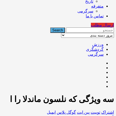
تاریخ
متفرقه
سرگرمی
تماس با ما
ارسال مطلب
ورزش
گردشگری
سرگرمی
سه ویژگی که نلسون ماندلا را ا
اشتراک
توییت
پین ایت
گوگل‌ پلاس
ایمیل