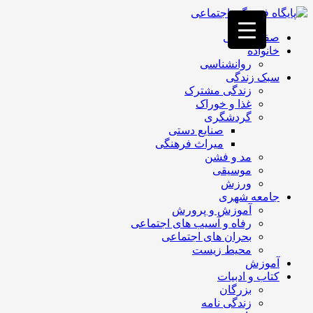
فصد
خون
صفحه اصلی
غرب
خانواده
تهران
روانشناسی
خشکشویی
سبک زندگی
تصفیه
زندگی مشترک
آب
غذا و خوراک
جرثقیل
گردشگری
برقی
a>
صنایع دستی
طراحی
میراث فرهنگی
سایت
مد و فشن
vip
موسیقی
امداد
ورزش
باتری
جامعه شهری
تهران
آموزش و پرورش
رفاه و آسیب های اجتماعی
بحران های اجتماعی
محیط زیست
آموزش
کتاب و ادبیات
بزرگان
زندگی نامه