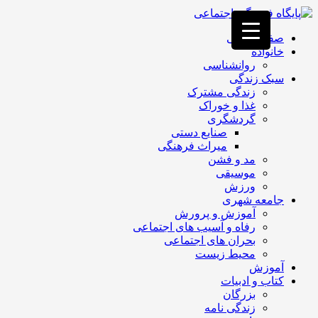
فصد
خون
صفحه اصلی
غرب
خانواده
تهران
روانشناسی
خشکشویی
سبک زندگی
تصفیه
زندگی مشترک
آب
غذا و خوراک
جرثقیل
گردشگری
برقی
a>
صنایع دستی
طراحی
میراث فرهنگی
سایت
مد و فشن
vip
موسیقی
امداد
ورزش
باتری
جامعه شهری
تهران
آموزش و پرورش
رفاه و آسیب های اجتماعی
بحران های اجتماعی
محیط زیست
آموزش
کتاب و ادبیات
بزرگان
زندگی نامه