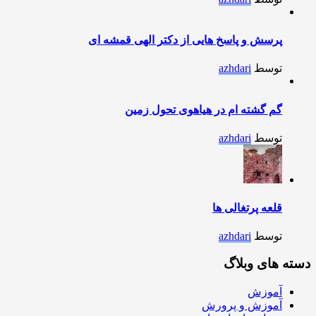
پرسش و پاسخ هایی از دکتر الهی قمشه ای
توسط
azhdari
گم گشته ام در هیاهوی تحول زمین
توسط
azhdari
قلعه پرتغالی ها
توسط
azhdari
دسته های وبلاگ
آموزش
آموزش و پرورش