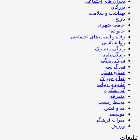
بحران های اجتماعی
بزرگان
بهداشت و سلامت
تاریخ
جامعه شهری
خانواده
رفاه و آسیب های اجتماعی
روانشناسی
زندگی مشترک
زندگی نامه
سبک زندگی
سرگرمی
صنایع دستی
غذا و خوراک
کتاب و ادبیات
گردشگری
متفرقه
محیط زیست
مد و فشن
موسیقی
میراث فرهنگی
ورزش
تبلیغات