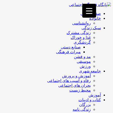
فصد
خون
صفحه اصلی
غرب
خانواده
تهران
روانشناسی
خشکشویی
سبک زندگی
تصفیه
زندگی مشترک
آب
غذا و خوراک
جرثقیل
گردشگری
برقی
a>
صنایع دستی
طراحی
میراث فرهنگی
سایت
مد و فشن
vip
موسیقی
امداد
ورزش
باتری
جامعه شهری
تهران
آموزش و پرورش
رفاه و آسیب های اجتماعی
بحران های اجتماعی
محیط زیست
آموزش
کتاب و ادبیات
بزرگان
زندگی نامه