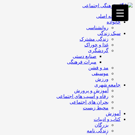
فصد
خون
صفحه اصلی
غرب
خانواده
تهران
روانشناسی
خشکشویی
سبک زندگی
تصفیه
زندگی مشترک
آب
غذا و خوراک
جرثقیل
گردشگری
برقی
a>
صنایع دستی
طراحی
میراث فرهنگی
سایت
مد و فشن
vip
موسیقی
امداد
ورزش
باتری
جامعه شهری
تهران
آموزش و پرورش
رفاه و آسیب های اجتماعی
بحران های اجتماعی
محیط زیست
آموزش
کتاب و ادبیات
بزرگان
زندگی نامه