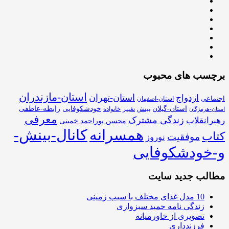
برچسب های محبوب
استان-مازندران
استان-تهران
ازدواج
اجتماعی
استان-اصفهان
استان-گیلان
خودشکوفایی
رابطه-عاطفی
بینش
تغییر
خانواده
استان-هرمزگان
معرفی
زندگی مشترک
رهبرانقلاب
محسن پوراحمد خمینی
همسرانه
کانال-بینش-
کتاب
موفقیت
نوروز
و-خودشکوفایی
مطالب جدید سایت
10 مدل غذای مختلف با سیب زمینی
زندگی نامه حمید سبزواری
تصویری از خاورمیانه
فرزندداری