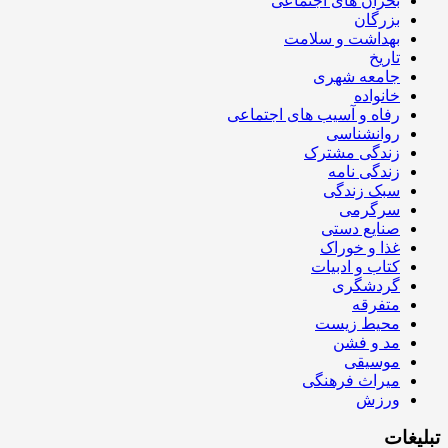
بحران های اجتماعی
بزرگان
بهداشت و سلامت
تاریخ
جامعه شهری
خانواده
رفاه و آسیب های اجتماعی
روانشناسی
زندگی مشترک
زندگی نامه
سبک زندگی
سرگرمی
صنایع دستی
غذا و خوراک
کتاب و ادبیات
گردشگری
متفرقه
محیط زیست
مد و فشن
موسیقی
میراث فرهنگی
ورزش
تبلیغات