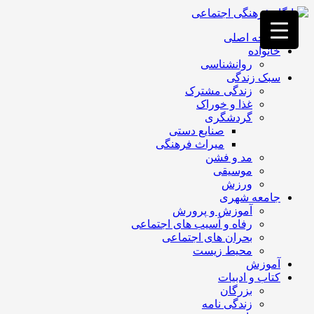
فصد
خون
صفحه اصلی
غرب
خانواده
تهران
روانشناسی
خشکشویی
سبک زندگی
تصفیه
زندگی مشترک
آب
غذا و خوراک
جرثقیل
گردشگری
برقی
a>
صنایع دستی
طراحی
میراث فرهنگی
سایت
مد و فشن
vip
موسیقی
امداد
ورزش
باتری
جامعه شهری
تهران
آموزش و پرورش
رفاه و آسیب های اجتماعی
بحران های اجتماعی
محیط زیست
آموزش
کتاب و ادبیات
بزرگان
زندگی نامه