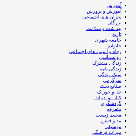
آموزش
آموزش و پرورش
بحران های اجتماعی
بزرگان
بهداشت و سلامت
تاریخ
جامعه شهری
خانواده
رفاه و آسیب های اجتماعی
روانشناسی
زندگی مشترک
زندگی نامه
سبک زندگی
سرگرمی
صنایع دستی
غذا و خوراک
کتاب و ادبیات
گردشگری
متفرقه
محیط زیست
مد و فشن
موسیقی
میراث فرهنگی