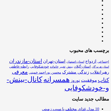
برچسب های محبوب
استان-مازندران
استان-تهران
ازدواج
اجتماعی
استان-اصفهان
استان-گیلان
خودشکوفایی
رابطه-عاطفی
بینش
تغییر
خانواده
استان-هرمزگان
معرفی
زندگی مشترک
رهبرانقلاب
محسن پوراحمد خمینی
همسرانه
کانال-بینش-
کتاب
موفقیت
نوروز
و-خودشکوفایی
مطالب جدید سایت
10 مدل غذای مختلف با سیب زمینی