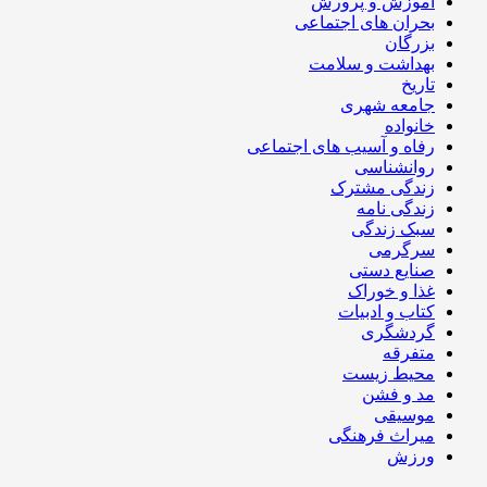
آموزش و پرورش
بحران های اجتماعی
بزرگان
بهداشت و سلامت
تاریخ
جامعه شهری
خانواده
رفاه و آسیب های اجتماعی
روانشناسی
زندگی مشترک
زندگی نامه
سبک زندگی
سرگرمی
صنایع دستی
غذا و خوراک
کتاب و ادبیات
گردشگری
متفرقه
محیط زیست
مد و فشن
موسیقی
میراث فرهنگی
ورزش