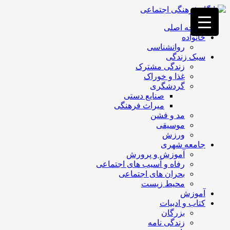
فصد
خون
صفحه اصلی
غرب
خانواده
تهران
روانشناسی
خشکشویی
سبک زندگی
تصفیه
زندگی مشترک
آب
غذا و خوراک
جرثقیل
گردشگری
برقی
a>
صنایع دستی
طراحی
میراث فرهنگی
سایت
مد و فشن
vip
موسیقی
امداد
ورزش
باتری
جامعه شهری
تهران
آموزش و پرورش
رفاه و آسیب های اجتماعی
بحران های اجتماعی
محیط زیست
آموزش
کتاب و ادبیات
بزرگان
زندگی نامه