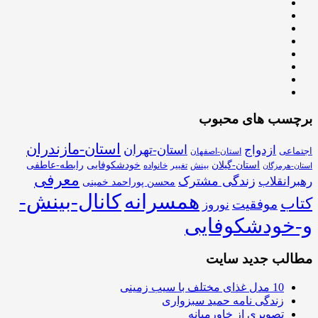
برچسب های محبوب
استان-مازندران
استان-تهران
ازدواج
اجتماعی
استان-اصفهان
استان-گیلان
خودشکوفایی
رابطه-عاطفی
بینش
تغییر
خانواده
استان-هرمزگان
معرفی
زندگی مشترک
رهبرانقلاب
محسن پوراحمد خمینی
همسرانه
کانال-بینش-
کتاب
موفقیت
نوروز
و-خودشکوفایی
مطالب جدید سایت
10 مدل غذای مختلف با سیب زمینی
زندگی نامه حمید سبزواری
تصویری از خاورمیانه