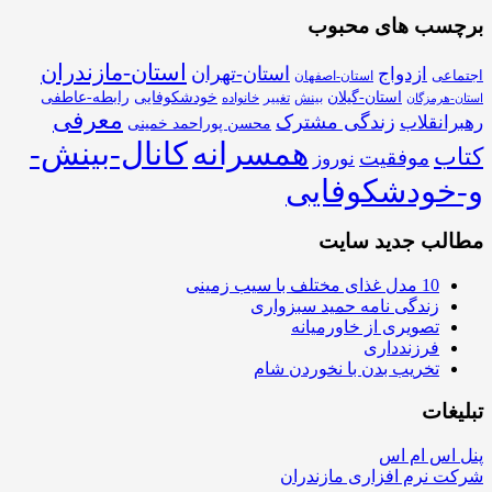
برچسب های محبوب
استان-مازندران
استان-تهران
ازدواج
اجتماعی
استان-اصفهان
استان-گیلان
خودشکوفایی
رابطه-عاطفی
بینش
تغییر
خانواده
استان-هرمزگان
معرفی
زندگی مشترک
رهبرانقلاب
محسن پوراحمد خمینی
همسرانه
کانال-بینش-
کتاب
موفقیت
نوروز
و-خودشکوفایی
مطالب جدید سایت
10 مدل غذای مختلف با سیب زمینی
زندگی نامه حمید سبزواری
تصویری از خاورمیانه
فرزندداری
تخریب بدن با نخوردن شام
تبلیغات
پنل اس ام اس
شرکت نرم افزاری مازندران