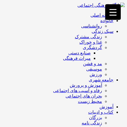
فصد
خون
صفحه اصلی
غرب
خانواده
تهران
روانشناسی
خشکشویی
سبک زندگی
تصفیه
زندگی مشترک
آب
غذا و خوراک
جرثقیل
گردشگری
برقی
a>
صنایع دستی
طراحی
میراث فرهنگی
سایت
مد و فشن
vip
موسیقی
امداد
ورزش
باتری
جامعه شهری
تهران
آموزش و پرورش
رفاه و آسیب های اجتماعی
بحران های اجتماعی
محیط زیست
آموزش
کتاب و ادبیات
بزرگان
زندگی نامه