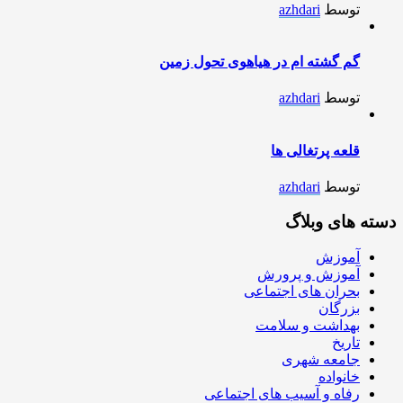
توسط
azhdari
گم گشته ام در هیاهوی تحول زمین
توسط
azhdari
قلعه پرتغالی ها
توسط
azhdari
دسته های وبلاگ
آموزش
آموزش و پرورش
بحران های اجتماعی
بزرگان
بهداشت و سلامت
تاریخ
جامعه شهری
خانواده
رفاه و آسیب های اجتماعی