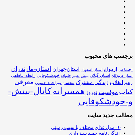
برچسب های محبوب
استان-مازندران
استان-تهران
ازدواج
اجتماعی
استان-اصفهان
استان-گیلان
خودشکوفایی
رابطه-عاطفی
بینش
تغییر
خانواده
استان-هرمزگان
معرفی
زندگی مشترک
رهبرانقلاب
محسن پوراحمد خمینی
همسرانه
کانال-بینش-
کتاب
موفقیت
نوروز
و-خودشکوفایی
مطالب جدید سایت
10 مدل غذای مختلف با سیب زمینی
زندگی نامه حمید سبزواری