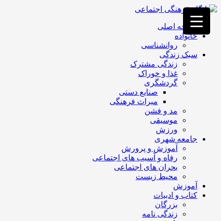
فصد
خون
صفحه اصلی
غرب
خانواده
تهران
روانشناسی
خشکشویی
سبک زندگی
تصفیه
زندگی مشترک
آب
غذا و خوراک
جرثقیل
گردشگری
برقی
a>
صنایع دستی
طراحی
میراث فرهنگی
سایت
مد و فشن
vip
موسیقی
امداد
ورزش
باتری
جامعه شهری
تهران
آموزش و پرورش
رفاه و آسیب های اجتماعی
بحران های اجتماعی
محیط زیست
آموزش
کتاب و ادبیات
بزرگان
زندگی نامه