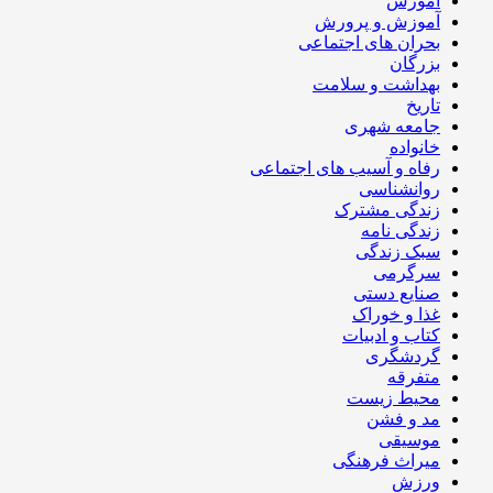
آموزش
آموزش و پرورش
بحران های اجتماعی
بزرگان
بهداشت و سلامت
تاریخ
جامعه شهری
خانواده
رفاه و آسیب های اجتماعی
روانشناسی
زندگی مشترک
زندگی نامه
سبک زندگی
سرگرمی
صنایع دستی
غذا و خوراک
کتاب و ادبیات
گردشگری
متفرقه
محیط زیست
مد و فشن
موسیقی
میراث فرهنگی
ورزش