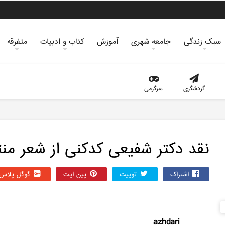
سبک زندگی
جامعه شهری
آموزش
کتاب و ادبیات
متفرقه
گردشگری
سرگرمی
نقد دکتر شفیعی کدکنی از شعر منث
اشتراک
توییت
پین ایت
گوگل‌ پلاس
azhdari