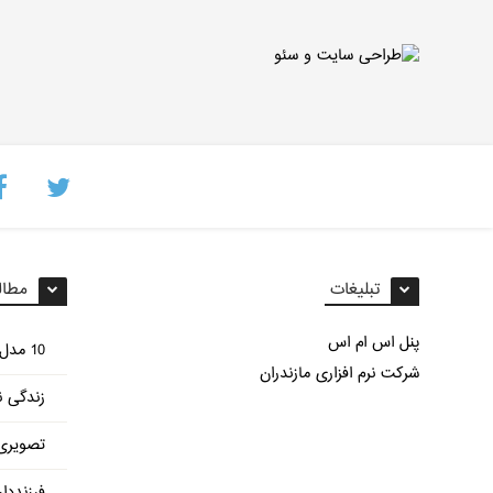
تبلیغات
مطال
پنل اس ام اس
10 مدل غذای مختلف با سیب زمینی
شرکت نرم افزاری مازندران
زندگی ن
تصویری 
فرزنددا