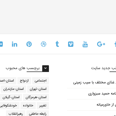
ب جدید سایت
برچسب های محبوب
اجتماعی
ازدواج
استان-اصف
استان-تهران
استان-مازندران
امه حمید سبزواری
استان-هرمزگان
استان-گیلان
از خاورمیانه
تغییر
خانواده
خودشکوفایی
رابطه-عاطفی
رهبرانقلاب
ری