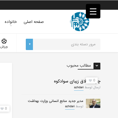
فصد
خون
غرب
تهران
صفحه اصلی
خانواده
خشکشویی
تصفیه
آب
جرثقیل
ورزش
برقی
a>
طراحی
سایت
مطالب محبوب
vip
امداد
باتری
0
چرات ییلاق زیبای سوادکوه
تهران
ارسال توسط
azhdari
مدیر جدید منابع انسانی وزارت بهداشت
توسط
azhdari
0