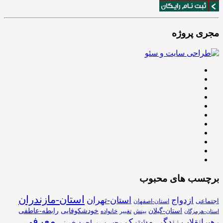
مجری پروژه
برچسب های محبوب
استان-مازندران
استان-تهران
ازدواج
اجتماعی
استان-اصفهان
استان-گیلان
خودشکوفایی
رابطه-عاطفی
بینش
تغییر
خانواده
استان-هرمزگان
معرفی
زندگی مشترک
رهبرانقلاب
محسن پوراحمد خمینی