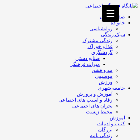
فصد
خون
صفحه اصلی
غرب
خانواده
تهران
روانشناسی
خشکشویی
سبک زندگی
تصفیه
زندگی مشترک
آب
غذا و خوراک
جرثقیل
گردشگری
برقی
a>
صنایع دستی
طراحی
میراث فرهنگی
سایت
مد و فشن
vip
موسیقی
امداد
ورزش
باتری
جامعه شهری
تهران
آموزش و پرورش
رفاه و آسیب های اجتماعی
بحران های اجتماعی
محیط زیست
آموزش
کتاب و ادبیات
بزرگان
زندگی نامه