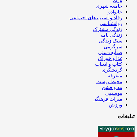
تاریخ
جامعه شهری
خانواده
رفاه و آسیب های اجتماعی
روانشناسی
زندگی مشترک
زندگی نامه
سبک زندگی
سرگرمی
صنایع دستی
غذا و خوراک
کتاب و ادبیات
گردشگری
متفرقه
محیط زیست
مد و فشن
موسیقی
میراث فرهنگی
ورزش
تبلیغات