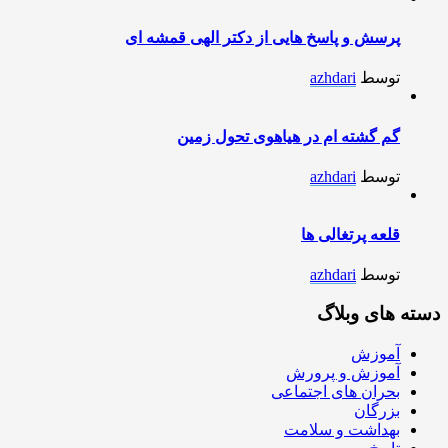
پرسش و پاسخ هایی از دکتر الهی قمشه ای
توسط
azhdari
گم گشته ام در هیاهوی تحول زمین
توسط
azhdari
قلعه پرتغالی ها
توسط
azhdari
دسته های وبلاگ
آموزش
آموزش و پرورش
بحران های اجتماعی
بزرگان
بهداشت و سلامت