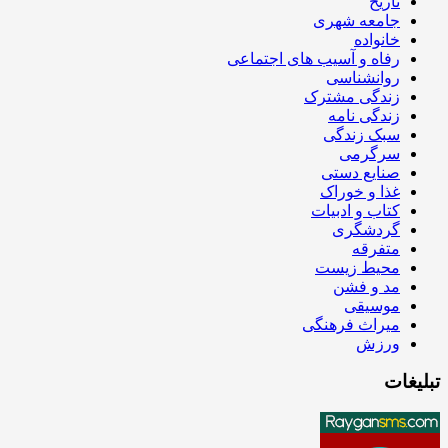
تاریخ
جامعه شهری
خانواده
رفاه و آسیب های اجتماعی
روانشناسی
زندگی مشترک
زندگی نامه
سبک زندگی
سرگرمی
صنایع دستی
غذا و خوراک
کتاب و ادبیات
گردشگری
متفرقه
محیط زیست
مد و فشن
موسیقی
میراث فرهنگی
ورزش
تبلیغات