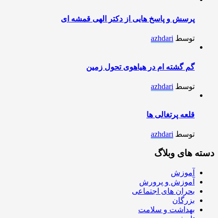
پرسش و پاسخ هایی از دکتر الهی قمشه ای
توسط
azhdari
گم گشته ام در هیاهوی تحول زمین
توسط
azhdari
قلعه پرتغالی ها
توسط
azhdari
دسته های وبلاگ
آموزش
آموزش و پرورش
بحران های اجتماعی
بزرگان
بهداشت و سلامت