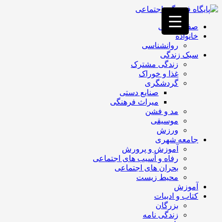
فصد
خون
صفحه اصلی
غرب
خانواده
تهران
روانشناسی
خشکشویی
سبک زندگی
تصفیه
زندگی مشترک
آب
غذا و خوراک
جرثقیل
گردشگری
برقی
a>
صنایع دستی
طراحی
میراث فرهنگی
سایت
مد و فشن
vip
موسیقی
امداد
ورزش
باتری
جامعه شهری
تهران
آموزش و پرورش
رفاه و آسیب های اجتماعی
بحران های اجتماعی
محیط زیست
آموزش
کتاب و ادبیات
بزرگان
زندگی نامه