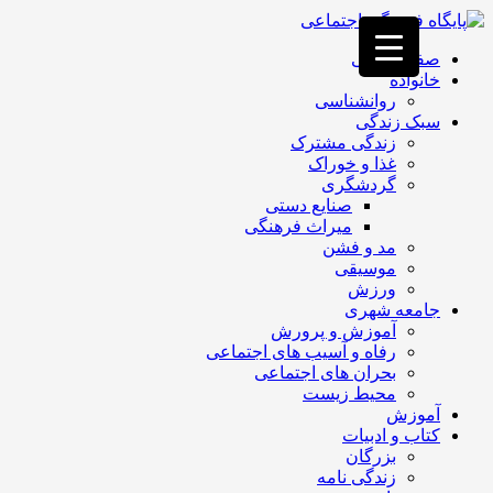
فصد
خون
صفحه اصلی
غرب
خانواده
تهران
روانشناسی
خشکشویی
سبک زندگی
تصفیه
زندگی مشترک
آب
غذا و خوراک
جرثقیل
گردشگری
برقی
a>
صنایع دستی
طراحی
میراث فرهنگی
سایت
مد و فشن
vip
موسیقی
امداد
ورزش
باتری
جامعه شهری
تهران
آموزش و پرورش
رفاه و آسیب های اجتماعی
بحران های اجتماعی
محیط زیست
آموزش
کتاب و ادبیات
بزرگان
زندگی نامه