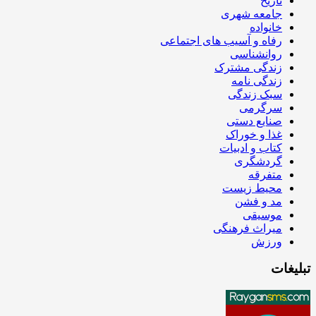
تاریخ
جامعه شهری
خانواده
رفاه و آسیب های اجتماعی
روانشناسی
زندگی مشترک
زندگی نامه
سبک زندگی
سرگرمی
صنایع دستی
غذا و خوراک
کتاب و ادبیات
گردشگری
متفرقه
محیط زیست
مد و فشن
موسیقی
میراث فرهنگی
ورزش
تبلیغات