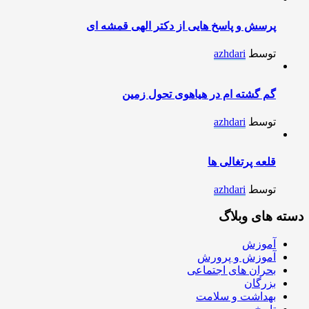
پرسش و پاسخ هایی از دکتر الهی قمشه ای
توسط
azhdari
گم گشته ام در هیاهوی تحول زمین
توسط
azhdari
قلعه پرتغالی ها
توسط
azhdari
دسته های وبلاگ
آموزش
آموزش و پرورش
بحران های اجتماعی
بزرگان
بهداشت و سلامت