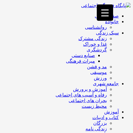
فصد
خون
صفحه اصلی
غرب
خانواده
تهران
روانشناسی
خشکشویی
سبک زندگی
تصفیه
زندگی مشترک
آب
غذا و خوراک
جرثقیل
گردشگری
برقی
a>
صنایع دستی
طراحی
میراث فرهنگی
سایت
مد و فشن
vip
موسیقی
امداد
ورزش
باتری
جامعه شهری
تهران
آموزش و پرورش
رفاه و آسیب های اجتماعی
بحران های اجتماعی
محیط زیست
آموزش
کتاب و ادبیات
بزرگان
زندگی نامه