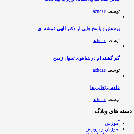
توسط
azhdari
پرسش و پاسخ هایی از دکتر الهی قمشه ای
توسط
azhdari
گم گشته ام در هیاهوی تحول زمین
توسط
azhdari
قلعه پرتغالی ها
توسط
azhdari
دسته های وبلاگ
آموزش
آموزش و پرورش