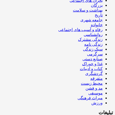
بحران های اجتماعی
بزرگان
بهداشت و سلامت
تاریخ
جامعه شهری
خانواده
رفاه و آسیب های اجتماعی
روانشناسی
زندگی مشترک
زندگی نامه
سبک زندگی
سرگرمی
صنایع دستی
غذا و خوراک
کتاب و ادبیات
گردشگری
متفرقه
محیط زیست
مد و فشن
موسیقی
میراث فرهنگی
ورزش
تبلیغات