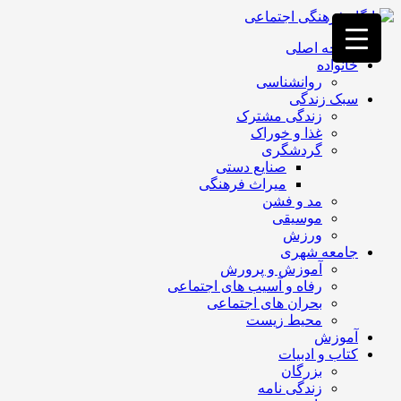
فصد
خون
صفحه اصلی
غرب
خانواده
تهران
روانشناسی
خشکشویی
سبک زندگی
تصفیه
زندگی مشترک
آب
غذا و خوراک
جرثقیل
گردشگری
برقی
a>
صنایع دستی
طراحی
میراث فرهنگی
سایت
مد و فشن
vip
موسیقی
امداد
ورزش
باتری
جامعه شهری
تهران
آموزش و پرورش
رفاه و آسیب های اجتماعی
بحران های اجتماعی
محیط زیست
آموزش
کتاب و ادبیات
بزرگان
زندگی نامه