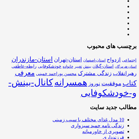
برچسب های محبوب
استان-مازندران
استان-تهران
ازدواج
اجتماعی
استان-اصفهان
استان-گیلان
خودشکوفایی
رابطه-عاطفی
بینش
تغییر
خانواده
استان-هرمزگان
معرفی
زندگی مشترک
رهبرانقلاب
محسن پوراحمد خمینی
همسرانه
کانال-بینش-
کتاب
موفقیت
نوروز
و-خودشکوفایی
مطالب جدید سایت
10 مدل غذای مختلف با سیب زمینی
زندگی نامه حمید سبزواری
تصویری از خاورمیانه
فرزندداری