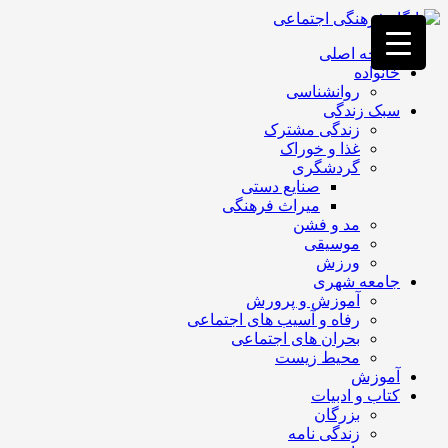
فصد
خون
صفحه اصلی
غرب
خانواده
تهران
روانشناسی
خشکشویی
سبک زندگی
تصفیه
زندگی مشترک
آب
غذا و خوراک
جرثقیل
گردشگری
برقی
a>
صنایع دستی
طراحی
میراث فرهنگی
سایت
مد و فشن
vip
موسیقی
امداد
ورزش
باتری
جامعه شهری
تهران
آموزش و پرورش
رفاه و آسیب های اجتماعی
بحران های اجتماعی
محیط زیست
آموزش
کتاب و ادبیات
بزرگان
زندگی نامه