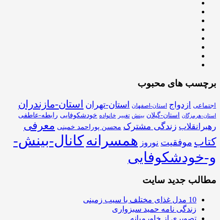
برچسب های محبوب
استان-مازندران
استان-تهران
ازدواج
اجتماعی
استان-اصفهان
استان-گیلان
خودشکوفایی
رابطه-عاطفی
بینش
تغییر
خانواده
استان-هرمزگان
معرفی
زندگی مشترک
رهبرانقلاب
محسن پوراحمد خمینی
همسرانه
کانال-بینش-
کتاب
موفقیت
نوروز
و-خودشکوفایی
مطالب جدید سایت
10 مدل غذای مختلف با سیب زمینی
زندگی نامه حمید سبزواری
تصویری از خاورمیانه