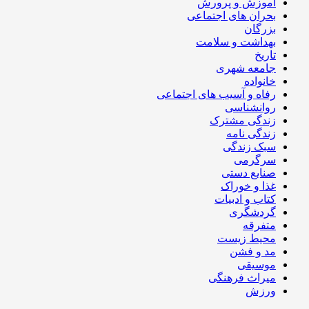
آموزش و پرورش
بحران های اجتماعی
بزرگان
بهداشت و سلامت
تاریخ
جامعه شهری
خانواده
رفاه و آسیب های اجتماعی
روانشناسی
زندگی مشترک
زندگی نامه
سبک زندگی
سرگرمی
صنایع دستی
غذا و خوراک
کتاب و ادبیات
گردشگری
متفرقه
محیط زیست
مد و فشن
موسیقی
میراث فرهنگی
ورزش