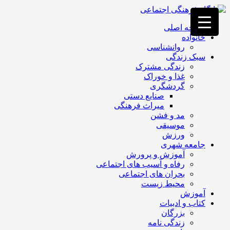
فصد
خون
صفحه اصلی
غرب
خانواده
تهران
روانشناسی
خشکشویی
سبک زندگی
تصفیه
زندگی مشترک
آب
غذا و خوراک
جرثقیل
گردشگری
برقی
a>
صنایع دستی
طراحی
میراث فرهنگی
سایت
مد و فشن
vip
موسیقی
امداد
ورزش
باتری
جامعه شهری
تهران
آموزش و پرورش
رفاه و آسیب های اجتماعی
بحران های اجتماعی
محیط زیست
آموزش
کتاب و ادبیات
بزرگان
زندگی نامه