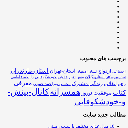
برچسب های محبوب
استان-مازندران
استان-تهران
ازدواج
اجتماعی
استان-اصفهان
استان-گیلان
خودشکوفایی
رابطه-عاطفی
بینش
تغییر
خانواده
استان-هرمزگان
معرفی
زندگی مشترک
رهبرانقلاب
محسن پوراحمد خمینی
همسرانه
کانال-بینش-
کتاب
موفقیت
نوروز
و-خودشکوفایی
مطالب جدید سایت
10 مدل غذای مختلف با سیب زمینی