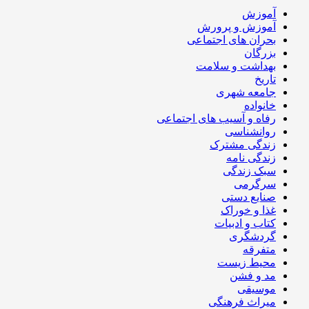
آموزش
آموزش و پرورش
بحران های اجتماعی
بزرگان
بهداشت و سلامت
تاریخ
جامعه شهری
خانواده
رفاه و آسیب های اجتماعی
روانشناسی
زندگی مشترک
زندگی نامه
سبک زندگی
سرگرمی
صنایع دستی
غذا و خوراک
کتاب و ادبیات
گردشگری
متفرقه
محیط زیست
مد و فشن
موسیقی
میراث فرهنگی