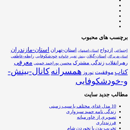
برچسب های محبوب
استان-مازندران
استان-تهران
ازدواج
اجتماعی
استان-اصفهان
استان-گیلان
خودشکوفایی
رابطه-عاطفی
بینش
تغییر
خانواده
استان-هرمزگان
معرفی
زندگی مشترک
رهبرانقلاب
محسن پوراحمد خمینی
همسرانه
کانال-بینش-
کتاب
موفقیت
نوروز
و-خودشکوفایی
مطالب جدید سایت
10 مدل غذای مختلف با سیب زمینی
زندگی نامه حمید سبزواری
تصویری از خاورمیانه
فرزندداری
تخریب بدن با نخوردن شام