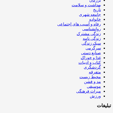
بزرگان
بهداشت و سلامت
تاریخ
جامعه شهری
خانواده
رفاه و آسیب های اجتماعی
روانشناسی
زندگی مشترک
زندگی نامه
سبک زندگی
سرگرمی
صنایع دستی
غذا و خوراک
کتاب و ادبیات
گردشگری
متفرقه
محیط زیست
مد و فشن
موسیقی
میراث فرهنگی
ورزش
تبلیغات