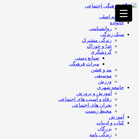
فصد
خون
صفحه اصلی
غرب
خانواده
تهران
روانشناسی
خشکشویی
سبک زندگی
تصفیه
زندگی مشترک
آب
غذا و خوراک
جرثقیل
گردشگری
برقی
a>
صنایع دستی
طراحی
میراث فرهنگی
سایت
مد و فشن
vip
موسیقی
امداد
ورزش
باتری
جامعه شهری
تهران
آموزش و پرورش
رفاه و آسیب های اجتماعی
بحران های اجتماعی
محیط زیست
آموزش
کتاب و ادبیات
بزرگان
زندگی نامه