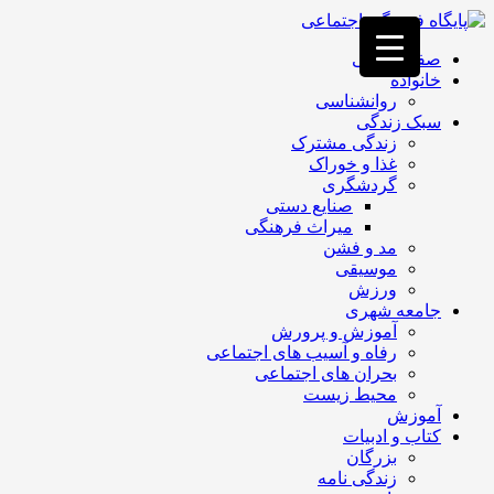
فصد
خون
صفحه اصلی
غرب
خانواده
تهران
روانشناسی
خشکشویی
سبک زندگی
تصفیه
زندگی مشترک
آب
غذا و خوراک
جرثقیل
گردشگری
برقی
a>
صنایع دستی
طراحی
میراث فرهنگی
سایت
مد و فشن
vip
موسیقی
امداد
ورزش
باتری
جامعه شهری
تهران
آموزش و پرورش
رفاه و آسیب های اجتماعی
بحران های اجتماعی
محیط زیست
آموزش
کتاب و ادبیات
بزرگان
زندگی نامه