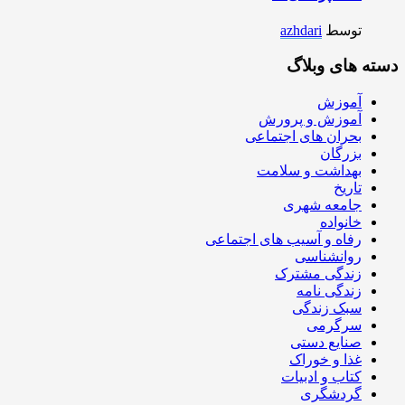
توسط
azhdari
دسته های وبلاگ
آموزش
آموزش و پرورش
بحران های اجتماعی
بزرگان
بهداشت و سلامت
تاریخ
جامعه شهری
خانواده
رفاه و آسیب های اجتماعی
روانشناسی
زندگی مشترک
زندگی نامه
سبک زندگی
سرگرمی
صنایع دستی
غذا و خوراک
کتاب و ادبیات
گردشگری