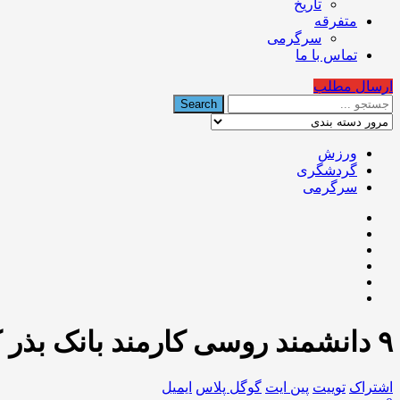
تاریخ
متفرقه
سرگرمی
تماس با ما
ارسال مطلب
ورزش
گردشگری
سرگرمی
۹ دانشمند روسی کارمند بانک بذر کشور روسیه
اشتراک
توییت
پین ایت
گوگل‌ پلاس
ایمیل