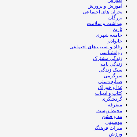
آموزش
آموزش و پرورش
بحران های اجتماعی
بزرگان
بهداشت و سلامت
تاریخ
جامعه شهری
خانواده
رفاه و آسیب های اجتماعی
روانشناسی
زندگی مشترک
زندگی نامه
سبک زندگی
سرگرمی
صنایع دستی
غذا و خوراک
کتاب و ادبیات
گردشگری
متفرقه
محیط زیست
مد و فشن
موسیقی
میراث فرهنگی
ورزش