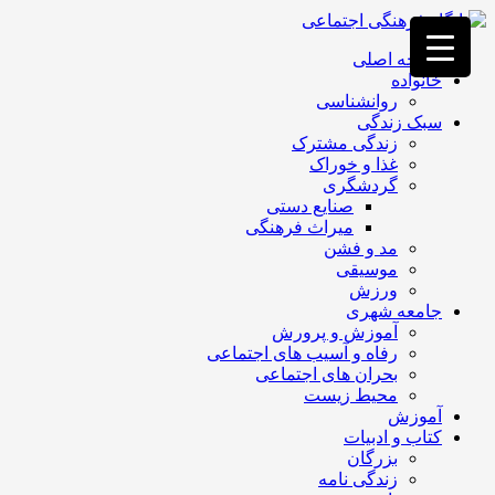
فصد
خون
صفحه اصلی
غرب
خانواده
تهران
روانشناسی
خشکشویی
سبک زندگی
تصفیه
زندگی مشترک
آب
غذا و خوراک
جرثقیل
گردشگری
برقی
a>
صنایع دستی
طراحی
میراث فرهنگی
سایت
مد و فشن
vip
موسیقی
امداد
ورزش
باتری
جامعه شهری
تهران
آموزش و پرورش
رفاه و آسیب های اجتماعی
بحران های اجتماعی
محیط زیست
آموزش
کتاب و ادبیات
بزرگان
زندگی نامه