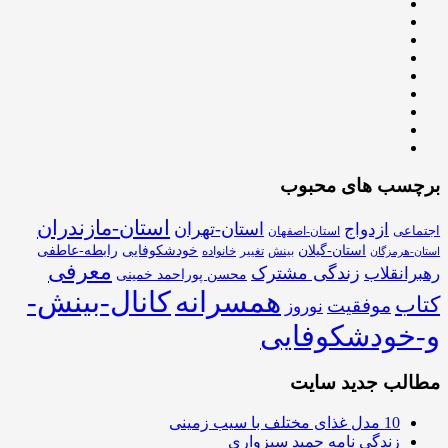
برچسب های محبوب
استان-مازندران
استان-تهران
ازدواج
اجتماعی
استان-اصفهان
استان-گیلان
خودشکوفایی
رابطه-عاطفی
بینش
تغییر
خانواده
استان-هرمزگان
معرفی
زندگی مشترک
رهبرانقلاب
محسن پوراحمد خمینی
همسرانه
کانال-بینش-
کتاب
موفقیت
نوروز
و-خودشکوفایی
مطالب جدید سایت
10 مدل غذای مختلف با سیب زمینی
زندگی نامه حمید سبزواری