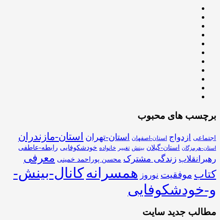
برچسب های محبوب
استان-مازندران
استان-تهران
ازدواج
اجتماعی
استان-اصفهان
استان-گیلان
خودشکوفایی
رابطه-عاطفی
بینش
تغییر
خانواده
استان-هرمزگان
معرفی
زندگی مشترک
رهبرانقلاب
محسن پوراحمد خمینی
همسرانه
کانال-بینش-
کتاب
موفقیت
نوروز
و-خودشکوفایی
مطالب جدید سایت