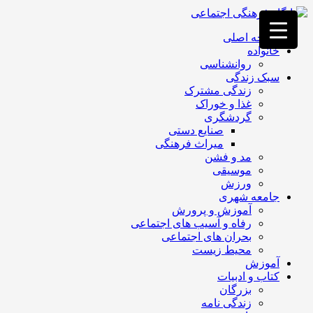
فصد
خون
صفحه اصلی
غرب
خانواده
تهران
روانشناسی
خشکشویی
سبک زندگی
تصفیه
زندگی مشترک
آب
غذا و خوراک
جرثقیل
گردشگری
برقی
a>
صنایع دستی
طراحی
میراث فرهنگی
سایت
مد و فشن
vip
موسیقی
امداد
ورزش
باتری
جامعه شهری
تهران
آموزش و پرورش
رفاه و آسیب های اجتماعی
بحران های اجتماعی
محیط زیست
آموزش
کتاب و ادبیات
بزرگان
زندگی نامه