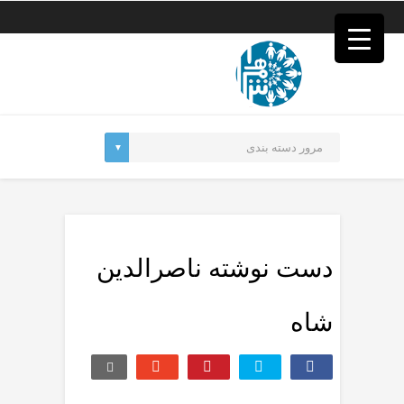
فصد
خون
غرب
تهران
خشکشویی
تصفیه
آب
جرثقیل
برقی
a>
طراحی
سایت
vip
امداد
‏دست نوشته ناصرالدین
باتری
تهران
شاه