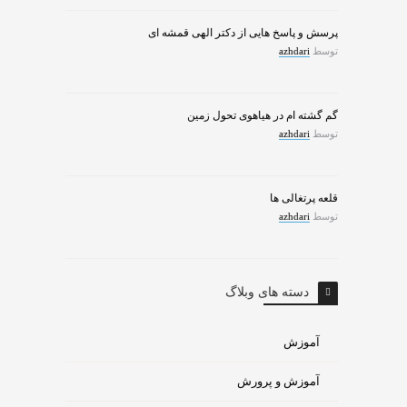
پرسش و پاسخ هایی از دکتر الهی قمشه ای
توسط
azhdari
گم گشته ام در هیاهوی تحول زمین
توسط
azhdari
قلعه پرتغالی ها
توسط
azhdari
دسته های وبلاگ
آموزش
آموزش و پرورش