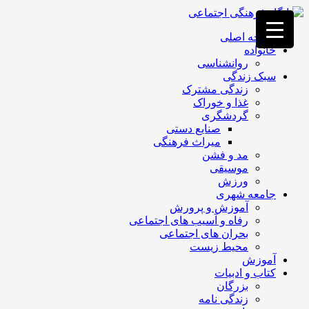
فصد
خون
صفحه اصلی
غرب
خانواده
تهران
روانشناسی
خشکشویی
سبک زندگی
تصفیه
زندگی مشترک
آب
غذا و خوراک
جرثقیل
گردشگری
برقی
a>
صنایع دستی
طراحی
میراث فرهنگی
سایت
مد و فشن
vip
موسیقی
امداد
ورزش
باتری
جامعه شهری
تهران
آموزش و پرورش
رفاه و آسیب های اجتماعی
بحران های اجتماعی
محیط زیست
آموزش
کتاب و ادبیات
بزرگان
زندگی نامه