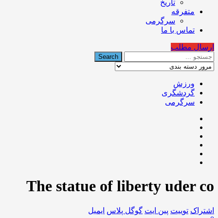
تاریخ
متفرقه
سرگرمی
تماس با ما
ارسال مطلب
ورزش
گردشگری
سرگرمی
The statue of liberty uder co
اشتراک
توییت
پین ایت
گوگل‌ پلاس
ایمیل