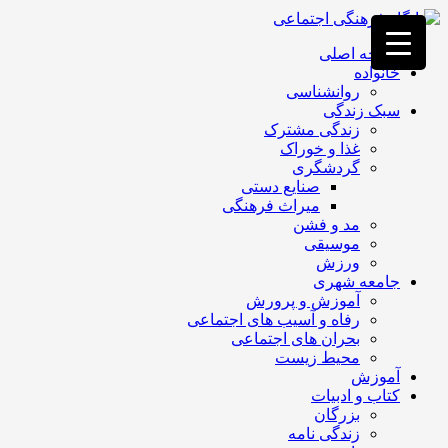
فصد
خون
صفحه اصلی
غرب
خانواده
تهران
روانشناسی
خشکشویی
سبک زندگی
تصفیه
زندگی مشترک
آب
غذا و خوراک
جرثقیل
گردشگری
برقی
a>
صنایع دستی
طراحی
میراث فرهنگی
سایت
مد و فشن
vip
موسیقی
امداد
ورزش
باتری
جامعه شهری
تهران
آموزش و پرورش
رفاه و آسیب های اجتماعی
بحران های اجتماعی
محیط زیست
آموزش
کتاب و ادبیات
بزرگان
زندگی نامه