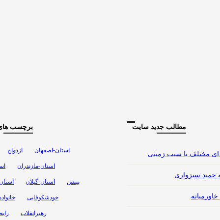
مطالب جدید سایت
برچسب های
استان-اصفهان
ازدواج
استان-مازندران
اس
 حمید سبزواری
بینش
استان-گیلان
استان
خاورمیانه
خودشکوفایی
خانواده
رهبرانقلاب
راب