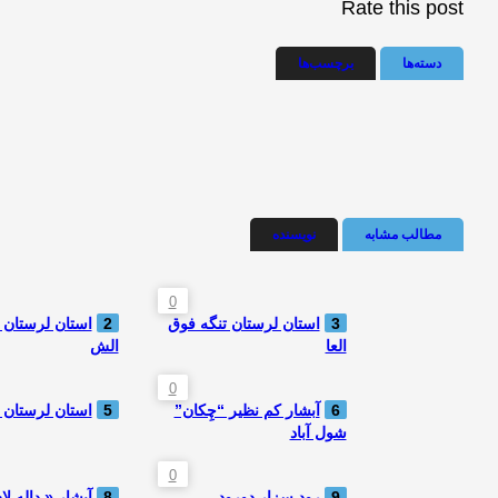
Rate this post
دسته‌ها
برچسب‌ها
مطالب مشابه
نویسنده
0
3
استان لرستان تنگه فوق
2
استان لرستان
العا
الش
0
6
آبشار کم نظیر “چِکان”
5
استان لرستان آ
شول آباد
0
9
رود سِزار دورود
8
آبشار « داله لا