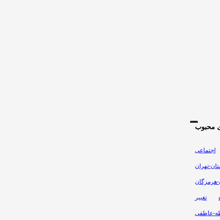
 محبوب
اجتماعی
تان-تهران
-هرمزگان
تغییر
طه-عاطفی