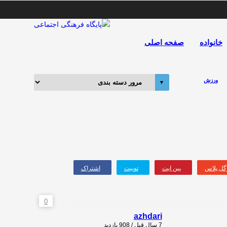
خانواده
صفحه اصلی
ورزش
گل‌ پلاس
پین ایت
توییت
اشتراک
0
azhdari
7 سال قبل / 908
بازدید