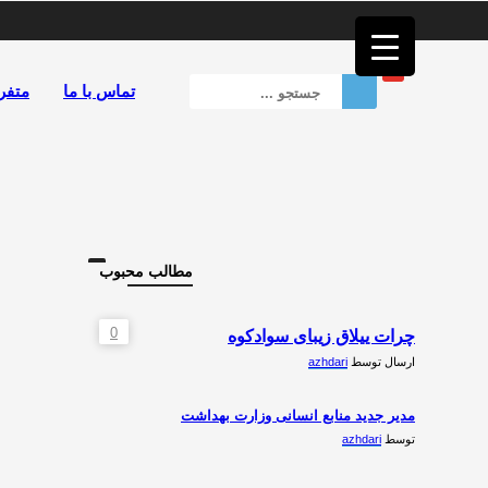
فصد
خون
غرب
تهران
تماس با ما
متفر
خشکشویی
تصفیه
آب
جرثقیل
برقی
a>
طراحی
سایت
مطالب محبوب
vip
امداد
باتری
0
چرات ییلاق زیبای سوادکوه
تهران
ارسال توسط
azhdari
مدیر جدید منابع انسانی وزارت بهداشت
توسط
azhdari