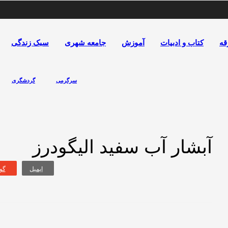
قه
کتاب و ادبیات
آموزش
جامعه شهری
سبک زندگی
سرگرمی
گردشگری
آبشار آب سفید الیگودرز
ایمیل
گو