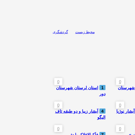
محیط زیست
گردشگری
0
0
 شهرستان
1
استان لرستان شهرستان
دور
0
0
بشار نوژیا
4
آبشار زیبا و دو طبقه تاف
الیگو
0
0
ن »
7
فلَک‌الافلاک یا دژِ