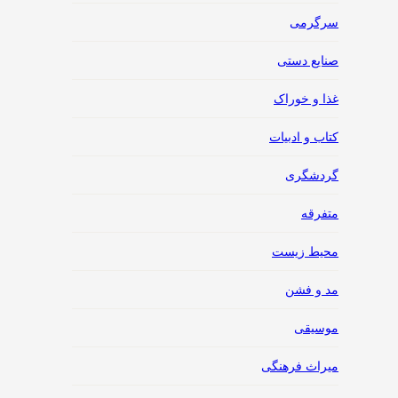
سرگرمی
صنایع دستی
غذا و خوراک
کتاب و ادبیات
گردشگری
متفرقه
محیط زیست
مد و فشن
موسیقی
میراث فرهنگی