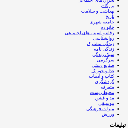
بحران های اجتماعی
بزرگان
بهداشت و سلامت
تاریخ
جامعه شهری
خانواده
رفاه و آسیب های اجتماعی
روانشناسی
زندگی مشترک
زندگی نامه
سبک زندگی
سرگرمی
صنایع دستی
غذا و خوراک
کتاب و ادبیات
گردشگری
متفرقه
محیط زیست
مد و فشن
موسیقی
میراث فرهنگی
ورزش
تبلیغات