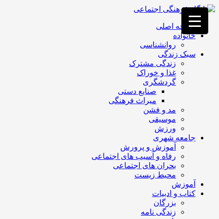
فصد
خون
صفحه اصلی
غرب
خانواده
تهران
روانشناسی
خشکشویی
سبک زندگی
تصفیه
زندگی مشترک
آب
غذا و خوراک
جرثقیل
گردشگری
برقی
a>
صنایع دستی
طراحی
میراث فرهنگی
سایت
مد و فشن
vip
موسیقی
امداد
ورزش
باتری
جامعه شهری
تهران
آموزش و پرورش
رفاه و آسیب های اجتماعی
بحران های اجتماعی
محیط زیست
آموزش
کتاب و ادبیات
بزرگان
زندگی نامه