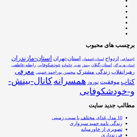
برچسب های محبوب
استان-مازندران
استان-تهران
ازدواج
اجتماعی
استان-اصفهان
استان-گیلان
خودشکوفایی
رابطه-عاطفی
بینش
تغییر
خانواده
استان-هرمزگان
معرفی
زندگی مشترک
رهبرانقلاب
محسن پوراحمد خمینی
همسرانه
کانال-بینش-
کتاب
موفقیت
نوروز
و-خودشکوفایی
مطالب جدید سایت
10 مدل غذای مختلف با سیب زمینی
زندگی نامه حمید سبزواری
تصویری از خاورمیانه
فرزندداری