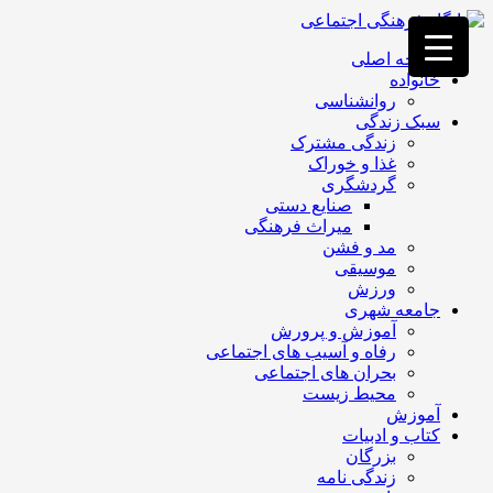
فصد
خون
صفحه اصلی
غرب
خانواده
تهران
روانشناسی
خشکشویی
سبک زندگی
تصفیه
زندگی مشترک
آب
غذا و خوراک
جرثقیل
گردشگری
برقی
a>
صنایع دستی
طراحی
میراث فرهنگی
سایت
مد و فشن
vip
موسیقی
امداد
ورزش
باتری
جامعه شهری
تهران
آموزش و پرورش
رفاه و آسیب های اجتماعی
بحران های اجتماعی
محیط زیست
آموزش
کتاب و ادبیات
بزرگان
زندگی نامه