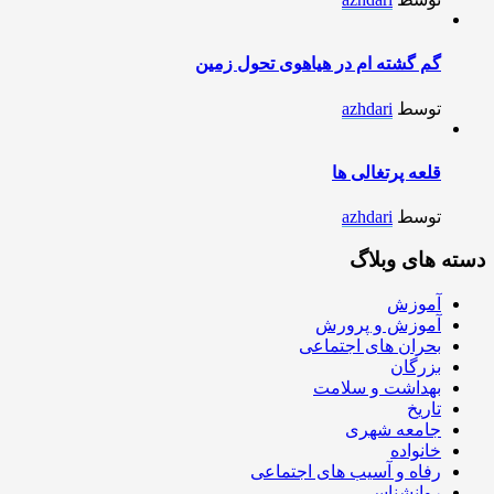
گم گشته ام در هیاهوی تحول زمین
توسط
azhdari
قلعه پرتغالی ها
توسط
azhdari
دسته های وبلاگ
آموزش
آموزش و پرورش
بحران های اجتماعی
بزرگان
بهداشت و سلامت
تاریخ
جامعه شهری
خانواده
رفاه و آسیب های اجتماعی
روانشناسی