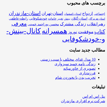
برچسب های محبوب
استان-مازندران
استان-تهران
ازدواج
اجتماعی
استان-اصفهان
استان-گیلان
خودشکوفایی
رابطه-عاطفی
بینش
تغییر
خانواده
استان-هرمزگان
معرفی
زندگی مشترک
رهبرانقلاب
محسن پوراحمد خمینی
همسرانه
کانال-بینش-
کتاب
موفقیت
نوروز
و-خودشکوفایی
مطالب جدید سایت
10 مدل غذای مختلف با سیب زمینی
زندگی نامه حمید سبزواری
تصویری از خاورمیانه
فرزندداری
تخریب بدن با نخوردن شام
تبلیغات
پنل اس ام اس
شرکت نرم افزاری مازندران