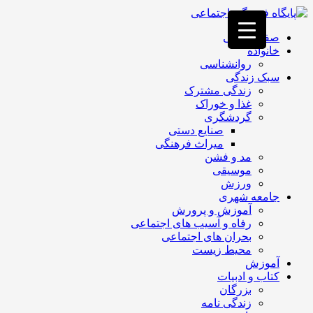
فصد
خون
صفحه اصلی
غرب
خانواده
تهران
روانشناسی
خشکشویی
سبک زندگی
تصفیه
زندگی مشترک
آب
غذا و خوراک
جرثقیل
گردشگری
برقی
a>
صنایع دستی
طراحی
میراث فرهنگی
سایت
مد و فشن
vip
موسیقی
امداد
ورزش
باتری
جامعه شهری
تهران
آموزش و پرورش
رفاه و آسیب های اجتماعی
بحران های اجتماعی
محیط زیست
آموزش
کتاب و ادبیات
بزرگان
زندگی نامه