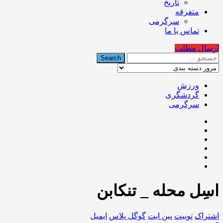
تاریخ
متفرقه
سرگرمی
تماس با ما
ارسال مطلب
ورزش
گردشگری
سرگرمی
اسِل محله _ تنکابن
اشتراک
توییت
پین ایت
گوگل‌ پلاس
ایمیل