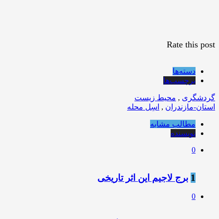
Rate this post
دسته‌ها
برچسب‌ها
گردشگری
,
محیط زیست
استان-مازندران
,
اسِل محله
مطالب مشابه
نویسنده
0
1
برج لاجیم این اثر تاریخی
0