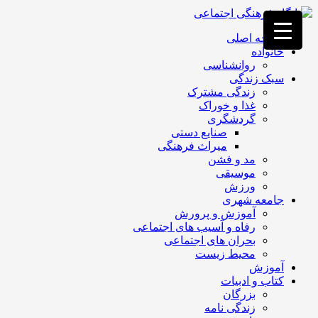
فصد
خون
صفحه اصلی
غرب
خانواده
تهران
روانشناسی
خشکشویی
سبک زندگی
تصفیه
زندگی مشترک
آب
غذا و خوراک
جرثقیل
گردشگری
برقی
a>
صنایع دستی
طراحی
میراث فرهنگی
سایت
مد و فشن
vip
موسیقی
امداد
ورزش
باتری
جامعه شهری
تهران
آموزش و پرورش
رفاه و آسیب های اجتماعی
بحران های اجتماعی
محیط زیست
آموزش
کتاب و ادبیات
بزرگان
زندگی نامه