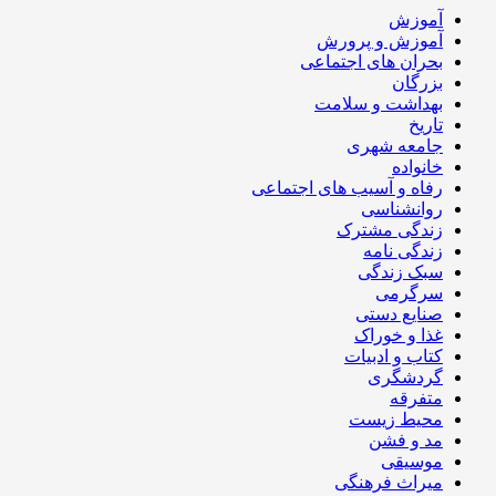
آموزش
آموزش و پرورش
بحران های اجتماعی
بزرگان
بهداشت و سلامت
تاریخ
جامعه شهری
خانواده
رفاه و آسیب های اجتماعی
روانشناسی
زندگی مشترک
زندگی نامه
سبک زندگی
سرگرمی
صنایع دستی
غذا و خوراک
کتاب و ادبیات
گردشگری
متفرقه
محیط زیست
مد و فشن
موسیقی
میراث فرهنگی