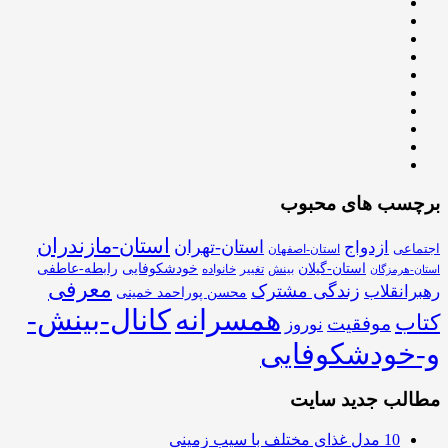
برچسب های محبوب
استان-مازندران
استان-تهران
ازدواج
اجتماعی
استان-اصفهان
استان-گیلان
خودشکوفایی
رابطه-عاطفی
بینش
تغییر
خانواده
استان-هرمزگان
معرفی
زندگی مشترک
رهبرانقلاب
محسن پوراحمد خمینی
همسرانه
کانال-بینش-
کتاب
موفقیت
نوروز
و-خودشکوفایی
مطالب جدید سایت
10 مدل غذای مختلف با سیب زمینی