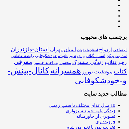
برچسب های محبوب
استان-مازندران
استان-تهران
ازدواج
اجتماعی
استان-اصفهان
استان-گیلان
خودشکوفایی
رابطه-عاطفی
بینش
تغییر
خانواده
استان-هرمزگان
معرفی
زندگی مشترک
رهبرانقلاب
محسن پوراحمد خمینی
همسرانه
کانال-بینش-
کتاب
موفقیت
نوروز
و-خودشکوفایی
مطالب جدید سایت
10 مدل غذای مختلف با سیب زمینی
زندگی نامه حمید سبزواری
تصویری از خاورمیانه
فرزندداری
تخریب بدن با نخوردن شام