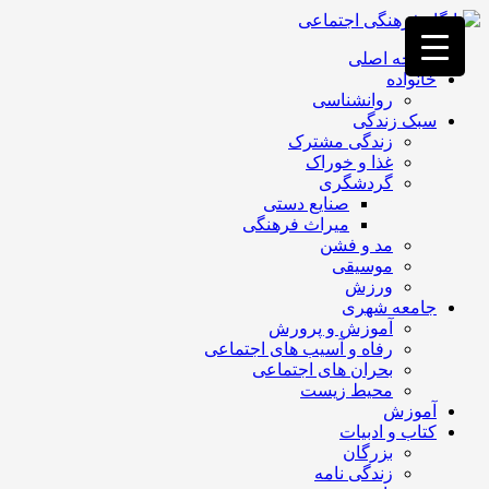
فصد
خون
صفحه اصلی
غرب
خانواده
تهران
روانشناسی
خشکشویی
سبک زندگی
تصفیه
زندگی مشترک
آب
غذا و خوراک
جرثقیل
گردشگری
برقی
a>
صنایع دستی
طراحی
میراث فرهنگی
سایت
مد و فشن
vip
موسیقی
امداد
ورزش
باتری
جامعه شهری
تهران
آموزش و پرورش
رفاه و آسیب های اجتماعی
بحران های اجتماعی
محیط زیست
آموزش
کتاب و ادبیات
بزرگان
زندگی نامه