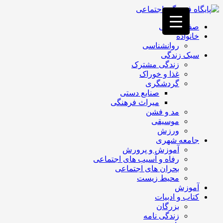
فصد
خون
صفحه اصلی
غرب
خانواده
تهران
روانشناسی
خشکشویی
سبک زندگی
تصفیه
زندگی مشترک
آب
غذا و خوراک
جرثقیل
گردشگری
برقی
a>
صنایع دستی
طراحی
میراث فرهنگی
سایت
مد و فشن
vip
موسیقی
امداد
ورزش
باتری
جامعه شهری
تهران
آموزش و پرورش
رفاه و آسیب های اجتماعی
بحران های اجتماعی
محیط زیست
آموزش
کتاب و ادبیات
بزرگان
زندگی نامه