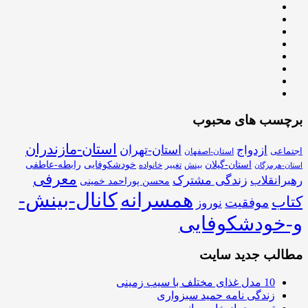
برچسب های محبوب
استان-مازندران
استان-تهران
ازدواج
اجتماعی
استان-اصفهان
استان-گیلان
خودشکوفایی
رابطه-عاطفی
بینش
تغییر
خانواده
استان-هرمزگان
معرفی
زندگی مشترک
رهبرانقلاب
محسن پوراحمد خمینی
همسرانه
کانال-بینش-
کتاب
موفقیت
نوروز
و-خودشکوفایی
مطالب جدید سایت
10 مدل غذای مختلف با سیب زمینی
زندگی نامه حمید سبزواری