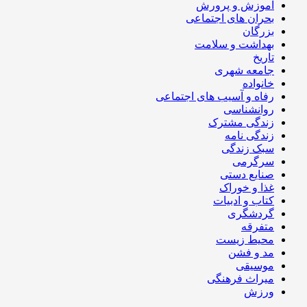
آموزش و پرورش
بحران های اجتماعی
بزرگان
بهداشت و سلامت
تاریخ
جامعه شهری
خانواده
رفاه و آسیب های اجتماعی
روانشناسی
زندگی مشترک
زندگی نامه
سبک زندگی
سرگرمی
صنایع دستی
غذا و خوراک
کتاب و ادبیات
گردشگری
متفرقه
محیط زیست
مد و فشن
موسیقی
میراث فرهنگی
ورزش