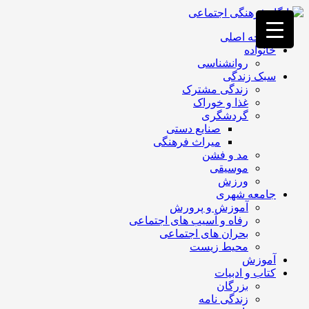
فصد
خون
صفحه اصلی
غرب
خانواده
تهران
روانشناسی
خشکشویی
سبک زندگی
تصفیه
زندگی مشترک
آب
غذا و خوراک
جرثقیل
گردشگری
برقی
a>
صنایع دستی
طراحی
میراث فرهنگی
سایت
مد و فشن
vip
موسیقی
امداد
ورزش
باتری
جامعه شهری
تهران
آموزش و پرورش
رفاه و آسیب های اجتماعی
بحران های اجتماعی
محیط زیست
آموزش
کتاب و ادبیات
بزرگان
زندگی نامه