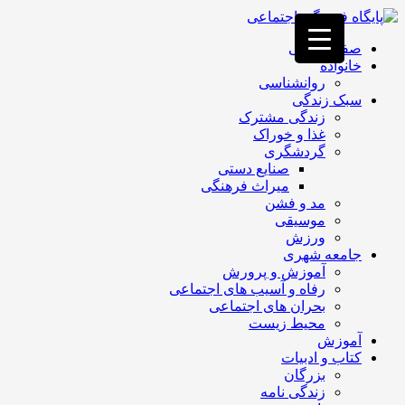
فصد
خون
صفحه اصلی
غرب
خانواده
تهران
روانشناسی
خشکشویی
سبک زندگی
تصفیه
زندگی مشترک
آب
غذا و خوراک
جرثقیل
گردشگری
برقی
a>
صنایع دستی
طراحی
میراث فرهنگی
سایت
مد و فشن
vip
موسیقی
امداد
ورزش
باتری
جامعه شهری
تهران
آموزش و پرورش
رفاه و آسیب های اجتماعی
بحران های اجتماعی
محیط زیست
آموزش
کتاب و ادبیات
بزرگان
زندگی نامه