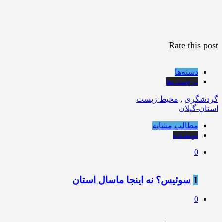
Rate this post
دسته‌ها
برچسب‌ها
گردشگری
,
محیط زیست
استان-گیلان
مطالب مشابه
نویسنده
0
1
سوئیس؟ نه اینجا ماسال استان
0