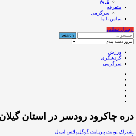
تاریخ
متفرقه
سرگرمی
تماس با ما
ارسال مطلب
ورزش
گردشگری
سرگرمی
دره چاکرود رودسر در استان گیلان
اشتراک
توییت
پین ایت
گوگل‌ پلاس
ایمیل