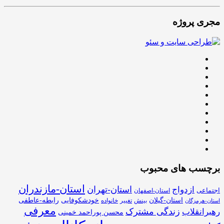
مجری پروژه
برچسب های محبوب
استان-مازندران
استان-تهران
ازدواج
اجتماعی
استان-اصفهان
استان-گیلان
خودشکوفایی
رابطه-عاطفی
بینش
تغییر
خانواده
استان-هرمزگان
معرفی
زندگی مشترک
رهبرانقلاب
محسن پوراحمد خمینی