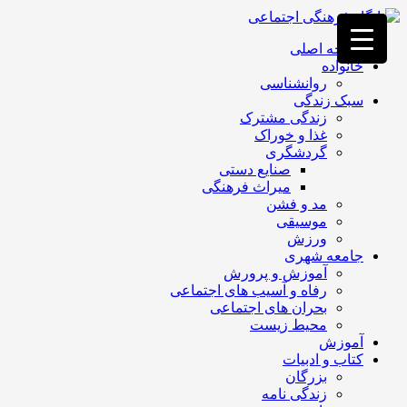
فصد
خون
صفحه اصلی
غرب
خانواده
تهران
روانشناسی
خشکشویی
سبک زندگی
تصفیه
زندگی مشترک
آب
غذا و خوراک
جرثقیل
گردشگری
برقی
a>
صنایع دستی
طراحی
میراث فرهنگی
سایت
مد و فشن
vip
موسیقی
امداد
ورزش
باتری
جامعه شهری
تهران
آموزش و پرورش
رفاه و آسیب های اجتماعی
بحران های اجتماعی
محیط زیست
آموزش
کتاب و ادبیات
بزرگان
زندگی نامه