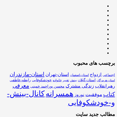
برچسب های محبوب
استان-مازندران
استان-تهران
ازدواج
اجتماعی
استان-اصفهان
استان-گیلان
خودشکوفایی
رابطه-عاطفی
بینش
تغییر
خانواده
استان-هرمزگان
معرفی
زندگی مشترک
رهبرانقلاب
محسن پوراحمد خمینی
همسرانه
کانال-بینش-
کتاب
موفقیت
نوروز
و-خودشکوفایی
مطالب جدید سایت