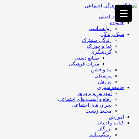
فصد
خون
صفحه اصلی
غرب
خانواده
تهران
روانشناسی
خشکشویی
سبک زندگی
تصفیه
زندگی مشترک
آب
غذا و خوراک
جرثقیل
گردشگری
برقی
a>
صنایع دستی
طراحی
میراث فرهنگی
سایت
مد و فشن
vip
موسیقی
امداد
ورزش
باتری
جامعه شهری
تهران
آموزش و پرورش
رفاه و آسیب های اجتماعی
بحران های اجتماعی
محیط زیست
آموزش
کتاب و ادبیات
بزرگان
زندگی نامه